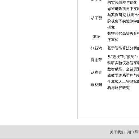
的实践偏差与优化
思维进阶视角下实
与案例研究 杭州
胡子贤
阶视角下实验教学
研究
数智时代高等教育
陈琳
序重构
张钰鸿
基于智能算法分析
从“连接”到“预见
肖志芳
科研实验仪器智享
数智赋能、全链贯
赵春青
践教学体系重构与
生成式人工智能赋能
赖林阳
构与路径研究
关于我们
|
期刊导