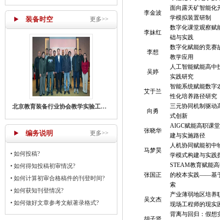
面向露天矿智能化
李金波
学模拟装置研制
装备时空
更多>>
数字化课堂观察赋
李妹红
础与实践
数字化赋能的竞赛
李想
教学应用
人工智能赋能高中
吴婷
实践研究
智能系统赋能数字农
艾于兰
性化培养路径研究
三元协同机制驱动
北京教育装备行业协会教学实验工作部召开主任工作会议
向勇
式创新
AIGC赋能高职课
张晓华
编务说明
更多>>
建与实施路径
人机协同赋能初中
马梦昊
•
如何投稿?
学模式构建与实践
STEAM教育赋能
•
如何得知投稿初审情况?
张国正
的校本实践——基
•
如何计算初审合格稿件的刊登时间?
索
•
如何获知刊登情况?
产业薄弱地区培养
吴文杰
•
如何做好文章参考文献著录格式?
现场工程师的现实
背离与回归：假想
胡子贤