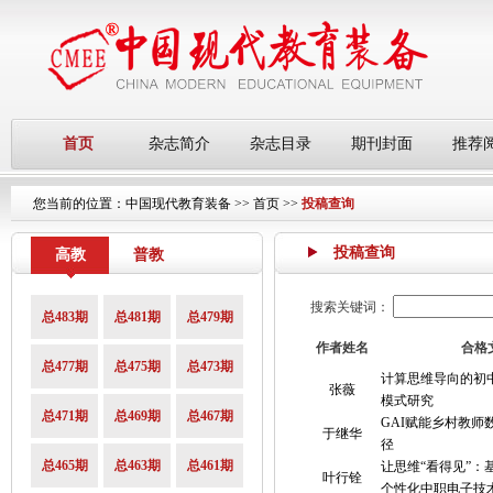
首页
杂志简介
杂志目录
期刊封面
推荐
您当前的位置：
中国现代教育装备
>>
首页
>>
投稿查询
投稿查询
高教
普教
搜索关键词：
总483期
总481期
总479期
作者姓名
合格
总477期
总475期
总473期
计算思维导向的初
张薇
模式研究
总471期
总469期
总467期
GAI赋能乡村教师
于继华
径
总465期
总463期
总461期
让思维“看得见”：基
叶行铨
个性化中职电子技