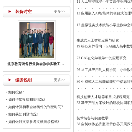
11 人工智能赋能小学英语作业的
．．．．．．．．．．．．．．．
装备时空
更多>>
13 应用嵌入AI智能体的项目式管
．．．．．．．．．．．．．．．
17 虚拟现实技术赋能小学生数学
．．．．．．．．．．．．．．．
生成式人工智能应用与研究
19 核心素养导向下GAI融入高中
．．．．．．．．．．．．．．．
23 GAI在化学教学中的应用研究
北京教育装备行业协会教学实验工作部召开主任工作会议
．．．．．．．．．．．．．．．
26 从工具应用到人机协同 小学数
．．．．．．．．．．．．．．．
编务说明
更多>>
30 生成式人工智能赋能初中信息
．．．．．．．．．．．．．．．
•
如何投稿?
科技创新人才培养项目式课程研究
•
如何得知投稿初审情况?
33 基于产品方案设计的馆校协同
•
如何计算初审合格稿件的刊登时间?
．．．．．．．．．．．．．．．
•
如何获知刊登情况?
技术装备与实验教学
•
如何做好文章参考文献著录格式?
38 自制物体热膨胀演示仪器开展探
．．．．．．．．．．．．．．．