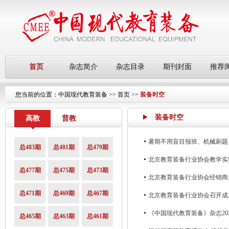
首页
杂志简介
杂志目录
期刊封面
推荐
您当前的位置：
中国现代教育装备
>>
首页
>>
装备时空
装备时空
高教
普教
•
暑期不用盲目报班、机械刷题
总483期
总481期
总479期
•
北京教育装备行业协会教学实
总477期
总475期
总473期
•
北京教育装备行业协会经销商
总471期
总469期
总467期
•
北京教育装备行业协会召开成
•
《中国现代教育装备》杂志20
总465期
总463期
总461期