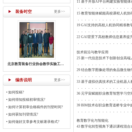
11 基于开放AI平台构建实验智能
．．．．．．．．．．．．．．．
装备时空
更多>>
15 教育智能体赋能高校课程人机
．．．．．．．．．．．．．．．
19 GAI支持的高校人机协同精准教
．．．．．．．．．．．．．．．
22 GAI背景下高校教师信息素养
．．．．．．．．．．．．．．．
技术前沿与教学应用
25 新一代信息技术下创新创业高
北京教育装备行业协会教学实验工作部召开主任工作会议
．．．．．．．．．．．．．．．
29 结合数字图像处理的食品微生
．．．．．．．．．．．．．．．
编务说明
更多>>
33 基于虚拟仿真技术的工业机器
．．．．．．．．．．．．．．．
•
如何投稿?
36 元宇宙赋能职业教育智慧学习
．．．．．．．．．．．．．．．
•
如何得知投稿初审情况?
39 BIM技术在职业教育道桥专业
•
如何计算初审合格稿件的刊登时间?
．．．．．．．．．．．．．．．
•
如何获知刊登情况?
教育数字化与智能化
•
如何做好文章参考文献著录格式?
43 数字化转型视角下通识课程混