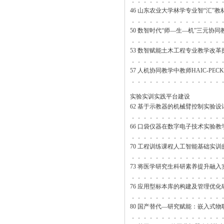
．．．．．．．．．．．．．．．
46 山东农业大学林学专业智“汇”
．．．．．．．．．．．．．．．
50 数智时代“师—生—机”三元协
．．．．．．．．．．．．．．．
53 数智赋能土木工程专业教学改革
．．．．．．．．．．．．．．．
57 人机协同教学中教师HAIC-P
．．．．．．．．．．．．．．．
实验实训实践平台建设
62 基于示教器的机械臂控制实验设
．．．．．．．．．．．．．．．
66 口袋仪器在数字电子技术实验教
．．．．．．．．．．．．．．．
70 工程训练课程人工智能基础实
．．．．．．．．．．．．．．．
73 将医学研究生科研素养提升融
．．．．．．．．．．．．．．．
76 应用型标本库的构建及管理优化
．．．．．．．．．．．．．．．
80 国产替代—研究赋能：嵌入式
．．．．．．．．．．．．．．．