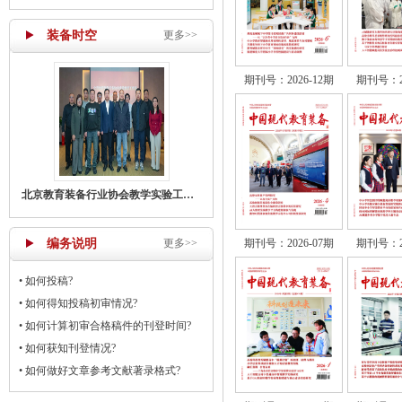
装备时空
更多>>
期刊号：2026-12期
期刊号：20
北京教育装备行业协会教学实验工作部召开主任工作会议
编务说明
更多>>
期刊号：2026-07期
期刊号：20
•
如何投稿?
•
如何得知投稿初审情况?
•
如何计算初审合格稿件的刊登时间?
•
如何获知刊登情况?
•
如何做好文章参考文献著录格式?