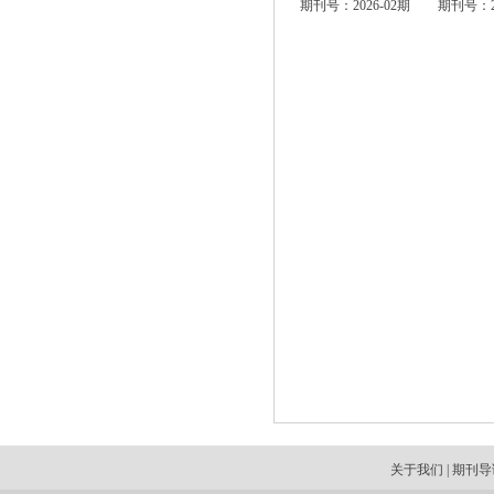
期刊号：2026-02期
期刊号：20
关于我们
|
期刊导