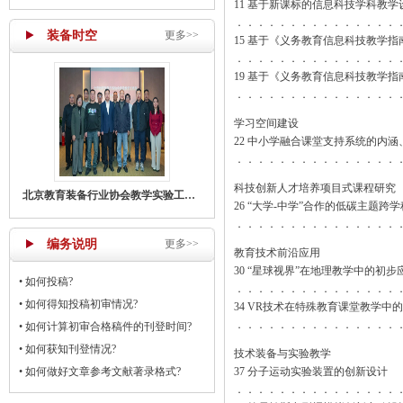
11 基于新课标的信息科技学科教
．．．．．．．．．．．．．．．
装备时空
更多>>
15 基于《义务教育信息科技教学
．．．．．．．．．．．．．．．
19 基于《义务教育信息科技教学
．．．．．．．．．．．．．．．
学习空间建设
22 中小学融合课堂支持系统的内
．．．．．．．．．．．．．．．
科技创新人才培养项目式课程研究
北京教育装备行业协会教学实验工作部召开主任工作会议
26 “大学-中学”合作的低碳主题跨
．．．．．．．．．．．．．．．
编务说明
更多>>
教育技术前沿应用
30 “星球视界”在地理教学中的初步
•
如何投稿?
．．．．．．．．．．．．．．．
•
如何得知投稿初审情况?
34 VR技术在特殊教育课堂教学中
．．．．．．．．．．．．．．．
•
如何计算初审合格稿件的刊登时间?
•
如何获知刊登情况?
技术装备与实验教学
•
如何做好文章参考文献著录格式?
37 分子运动实验装置的创新设计
．．．．．．．．．．．．．．．