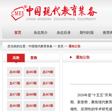
首页
杂志简介
杂志目录
期刊封面
推荐
您当前的位置：
中国现代教育装备
>>
首页
>>
通知公告
通知公告
高教
普教
总483期
总481期
总479期
总477期
总475期
总473期
总471期
总469期
总467期
2026年是“十五五”开
期、新形势，聚焦现代教
总465期
总463期
总461期
领性、应用性的学术研究成