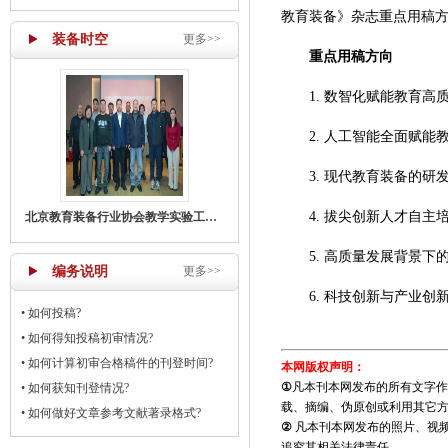
教育装备》杂志重点用稿
装备时空
更多>>
重点用稿方向
1. 数智化赋能教育高
2. 人工智能全面赋能
3. 现代教育装备的研
4. 拔尖创新人才自主
北京教育装备行业协会教学实验工作部召开主任工作会议
5. 高质量发展背景下
编务说明
更多>>
6. 科技创新与产业创
•
如何投稿?
•
如何得知投稿初审情况?
•
如何计算初审合格稿件的刊登时间?
本网版权声明：
①
凡本刊本网发布的所有文字作
•
如何获知刊登情况?
载、摘编、伪原创或利用其它
•
如何做好文章参考文献著录格式?
②
凡本刊本网发布的照片、视
追究其相关法律责任。