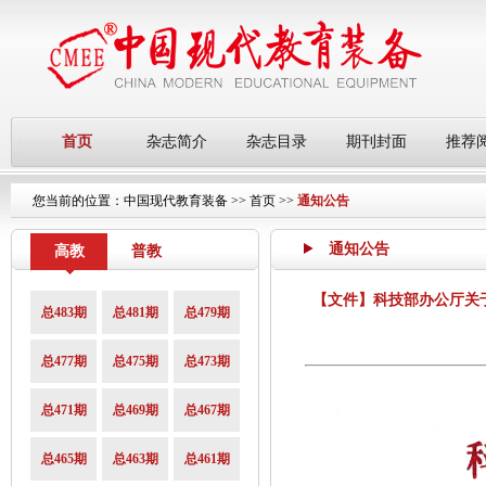
首页
杂志简介
杂志目录
期刊封面
推荐
您当前的位置：
中国现代教育装备
>>
首页
>>
通知公告
通知公告
高教
普教
【文件】科技部办公厅关于
总483期
总481期
总479期
总477期
总475期
总473期
总471期
总469期
总467期
总465期
总463期
总461期